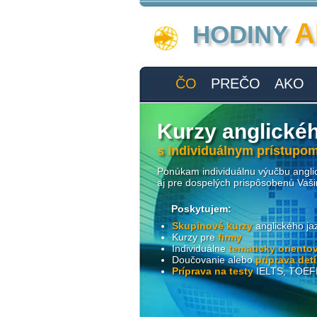
A
HODINY
ČO
PREČO
AKO
Kurzy anglické
s individuálnym prístupom
Ponúkam individuálnu výučbu anglic
aj pre dospelých prispôsobenú Vaš
Poskytujem:
Skupinové kurzy
anglického ja
Kurzy pre
firmy
Individuálne
tematicky oriento
Doučovanie alebo
príprava detí
Príprava na testy
IELTS, TOEFL,