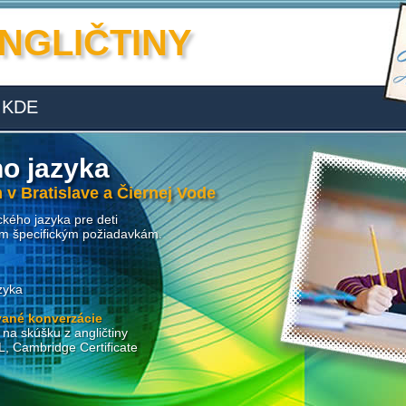
NGLIČTINY
KDE
ho jazyka
 v Bratislave a Čiernej Vode
kého jazyka pre deti
im špecifickým požiadavkám.
zyka
vané konverzácie
na skúšku z angličtiny
 Cambridge Certificate