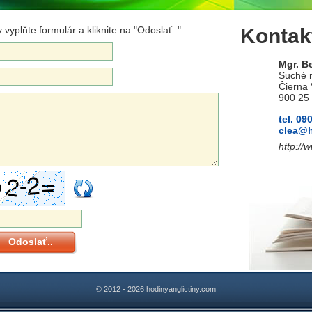
 vyplňte formulár a kliknite na "Odoslať.."
Kontak
Mgr. B
Suché 
Čierna
900 25
tel. 09
cle
a@
http://
Odoslať..
© 2012 - 2026
hodinyanglictiny.com