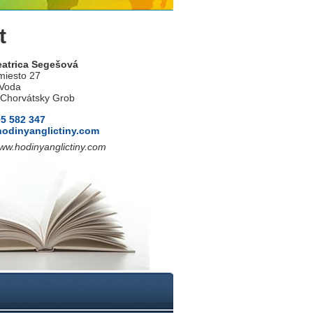
t
eatrica Segešová
miesto 27
 Voda
 Chorvátsky Grob
05 582 347
ho
dinyanglictiny.com
www.hodinyanglictiny.com